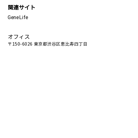
関連サイト
GeneLife
オフィス
〒150-6026 東京都渋谷区恵比寿四丁目
20番3号 恵比寿ガーデンプレイスタワー
26階
Google map
電話番号
03-5422-8506