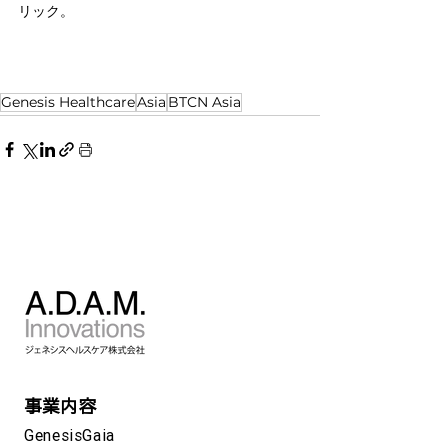
リック。
Genesis Healthcare
Asia
BTCN Asia
事業内容
GenesisGaia