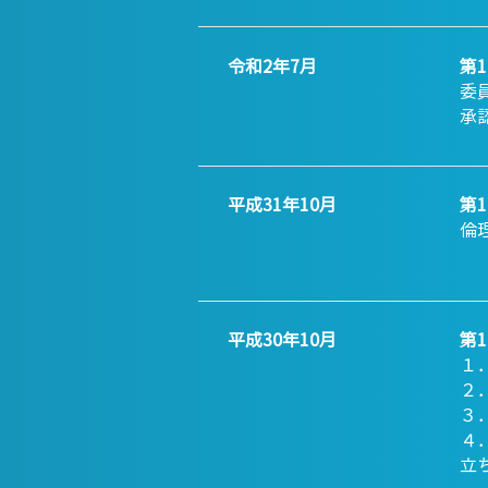
令和2年7月
第
委
承
平成31年10月
第
倫
平成30年10月
第
１
２
３
４
立