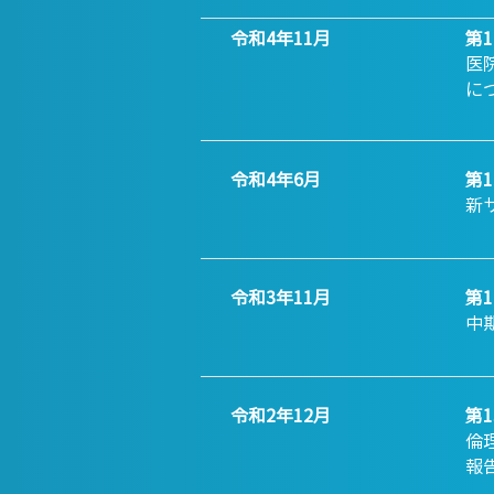
令和4年11月
第
医
に
令和4年6月
第
新
令和3年11月
第
中
令和2年12月
第
倫
報