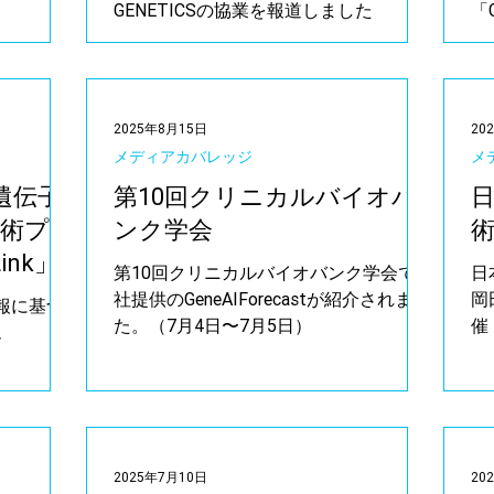
GENETICSの協業を報道しました
「
2025年8月15日
20
メディアカバレッジ
メ
と遺伝子
第10回クリニカルバイオバ
技術プラ
ンク学会
ink」
第10回クリニカルバイオバンク学会で当
日
社提供のGeneAIForecastが紹介されまし
岡
情報に基づ
た。（7月4日〜7月5日）
催
ム
2025年7月10日
20