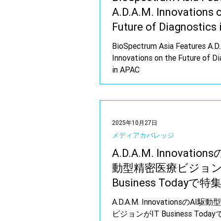
A.D.A.M. Innovations 
Future of Diagnostics 
APAC
BioSpectrum Asia Features A.D.
Innovations on the Future of D
in APAC
2025年10月27日
メディアカバレッジ
A.D.A.M. Innovation
動型精密医療ビジョン
Business Todayで
ました
A.D.A.M. InnovationsのAI
ビジョンがIT Business Tod