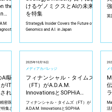
on the
けるゲノミクスとAIの未来
in
を特集
英
A.M.
Strategy& Insider Covers the Future of
iagnostics
Genomics and A.I. in Japan
2025年10月16日
20
メディアカバレッジ
メ
sのAI駆
フィナンシャル・タイムズ
M
がIT
（FT）がA.D.A.M.
特集され
InnovationsとSOPHiA
GENETICSの協業を報道しま
「
駆動型精密医療
フィナンシャル・タイムズ（FT）が
M
した
ayで特集され
A.D.A.M. InnovationsとSOPHiA
活