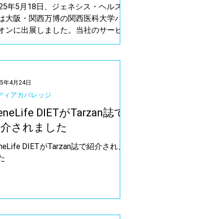
025年5月18日、ジェネシス・ヘルスケ
は大阪・関西万博の関西医科大学パビ
オンに出展しました。当社のサービス
ある「GenesisGaia」および
GeneLife」がブースで紹介され、セミ
ーでは日笠教授が現在進行中の研究開
（R&D）連携に関する内容を共有しま
25年4月24日
た。
ディアカバレッジ
eneLife DIETがTarzan誌で
紹介されました
neLife DIETがTarzan誌で紹介されま
た