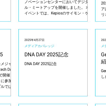
ノベーションセンターにおいてデジタ
2
ル・ミートアップを開催しました。 本
ア
イベントでは、Kepiosのサイモン・ケン
リ
プ氏を招き、Kepiosの「2025年レポー
で
ト」に基づく、グローバルおよび日本に
「
おける最新のデジタルおよびAIトレン...
ナ
発
2025年4月27日
20
し
メディアカバレッジ
メ
25
DNA DAY 2025記念
G
モメジャと
DNA DAY 2025記念
ch Day
Ge
ジで開催さ
し
」に参加致
ブルでは、
通の価値観
フ...