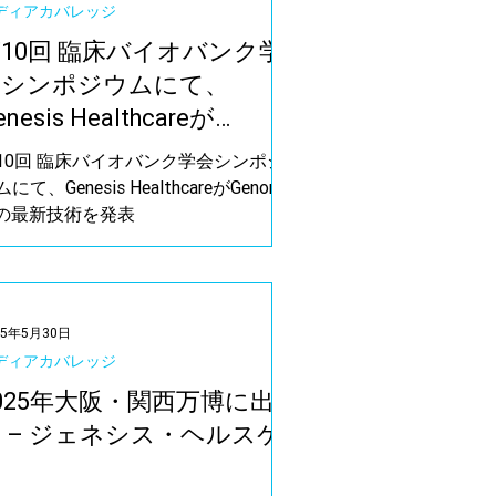
ディアカバレッジ
10回 臨床バイオバンク学
会シンポジウムにて、
enesis Healthcareが
enomic AIの最新技術を発
10回 臨床バイオバンク学会シンポジ
表
にて、Genesis HealthcareがGenomic
Iの最新技術を発表
25年5月30日
ディアカバレッジ
025年大阪・関西万博に出
 – ジェネシス・ヘルスケ
ア