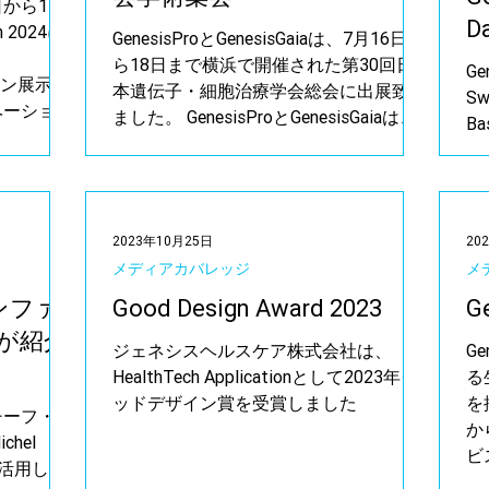
月8日から11日
D
 2024に
GenesisProとGenesisGaiaは、7月16日か
、
ら18日まで横浜で開催された第30回日
Ge
、メイン展示会
本遺伝子・細胞治療学会総会に出展致し
Sw
ベーション
ました。 GenesisProとGenesisGaiaは、
Bas
.
古川 先生のご参加もいただき、ゲノム
データと人工知能を活用した研究開発を
テーマとし...
2023年10月25日
20
メディアカバレッジ
メ
rカンファ
Good Design Award 2023
G
aが紹介
ジェネシスヘルスケア株式会社は、
G
HealthTech Applicationとして2023年グ
る
ッドデザイン賞を受賞しました
を
チーフ・イ
か
hel
ビ
を活用した