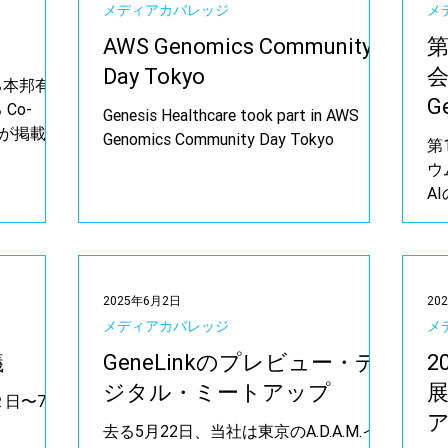
メディアカバレッジ
メ
AWS Genomics Community
第
Day Tokyo
る本邦有数
G
Co-
Genesis Healthcare took part in AWS
ボが掲載さ
G
Genomics Community Day Tokyo
第
ウム
A
2025年6月2日
20
メディアカバレッジ
メ
議
GeneLinkのプレビュー・デ
2
ジタル・ミートアップ
展
２日〜7月
去る5月22日、当社は東京のA.D.A.M.イ