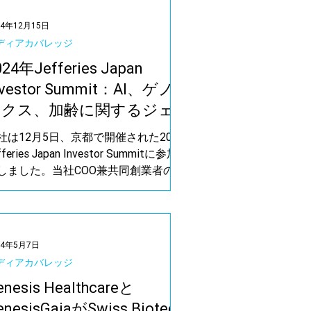
24年12月15日
ディアカバレッジ
024年Jefferies Japan
nvestor Summit：AI、ゲノ
ミクス、加齢に関するジェ
ネシスヘルスケアの洞察
社は12月5日、京都で開催された2024
fferies Japan Investor Summitに参加
しました。当社COO兼共同創業者の佐
バラン伊里、取締役であるイェスパ
・コール、チーフ・イノベーション・
フィサーであるミシェル・モメジャ
、日本の高齢化社会...
24年5月7日
ディアカバレッジ
enesis Healthcareと
enesisGaiaがSwiss Biotech