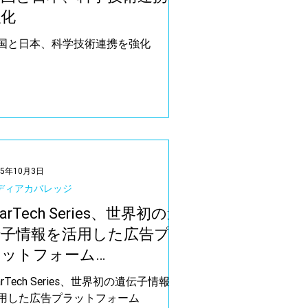
強化
国と日本、科学技術連携を強化
25年10月3日
ディアカバレッジ
arTech Series、世界初の遺
伝子情報を活用した広告プ
ラットフォーム
GeneLink」のローンチを
arTech Series、世界初の遺伝子情報を
特集
用した広告プラットフォーム