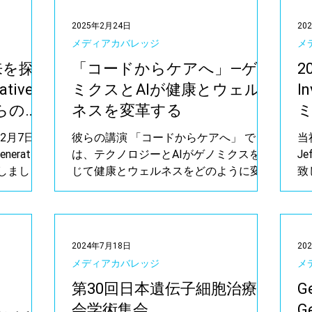
2025年2月24日
20
メディアカバレッジ
メ
来を探
「コードからケアへ」—ゲノ
2
tive
ミクスとAIが健康とウェル
I
 からの洞
ネスを変革する
25年2月7日に
彼らの講演 「コードからケアへ」 で
当
erative
は、テクノロジーとAIがゲノミクスを通
Je
いたしまし
じて健康とウェルネスをどのように変革
致
しているかについて議論し、100名以上
藤
の東京のテクノロジーおよびAIの専門家
ー
と貴重な見解を共有しました。
オ
が
2024年7月18日
20
メディアカバレッジ
メ
第30回日本遺伝子細胞治療学
G
会学術集会
G