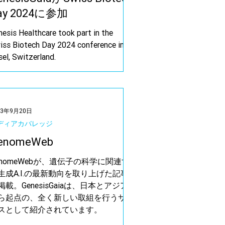
ay 2024に参加
nesis Healthcare took part in the
iss Biotech Day 2024 conference in
el, Switzerland.
23年9月20日
ディアカバレッジ
enomeWeb
enomeWebが、遺伝子の科学に関連す
生成A.I.の最新動向を取り上げた記事
掲載。GenesisGaiaは、日本とアジア
ら起点の、全く新しい取組を行うサー
スとして紹介されています。