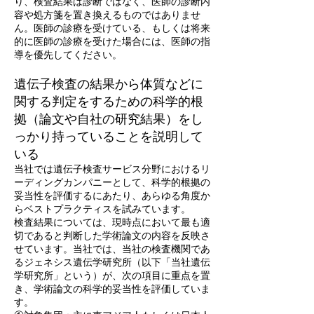
り、検査結果は診断ではなく、医師の診断内
容や処方箋を置き換えるものではありませ
ん。医師の診療を受けている、もしくは将来
的に医師の診療を受けた場合には、医師の指
導を優先してください。
遺伝子検査の結果から体質などに
関する判定をするための科学的根
拠（論文や自社の研究結果）をし
っかり持っていることを説明して
いる
当社では遺伝子検査サービス分野におけるリ
ーディングカンパニーとして、科学的根拠の
妥当性を評価するにあたり、あらゆる角度か
らベストプラクティスを試みています。
検査結果については、現時点において最も適
切であると判断した学術論文の内容を反映さ
せています。当社では、当社の検査機関であ
るジェネシス遺伝学研究所（以下「当社遺伝
学研究所」という）が、次の項目に重点を置
き、学術論文の科学的妥当性を評価していま
す。