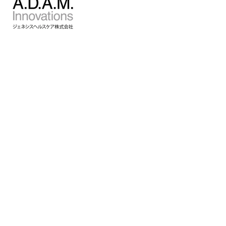
事業内容
GenesisGaia
GenesisPro
GeneLife
新型コロナPCR検査
GeneLink
私たちの科学
企業情報
CSR
採用情報