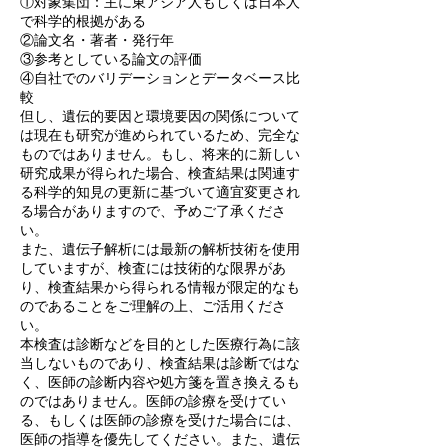
①対象集団：主に東アジア人もしくは日本人
で科学的根拠がある
②論文名・著者・発行年
③参考としている論文の評価
④自社でのバリデーションとデータベース比
較
但し、遺伝的要因と環境要因の関係について
は現在も研究が進められているため、完全な
ものではありません。もし、将来的に新しい
研究成果が得られた場合、検査結果は関連す
る科学的知見の更新に基づいて適宜変更され
る場合がありますので、予めご了承くださ
い。
また、遺伝子解析には最新の解析技術を使用
していますが、検査には技術的な限界があ
り、検査結果から得られる情報が限定的なも
のであることをご理解の上、ご活用くださ
い。
本検査は診断などを目的とした医療行為に該
当しないものであり、検査結果は診断ではな
く、医師の診断内容や処方箋を置き換えるも
のではありません。医師の診療を受けてい
る、もしくは医師の診療を受けた場合には、
医師の指導を優先してください。また、遺伝