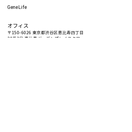
GeneLife
オフィス
〒150-6026 東京都渋谷区恵比寿四丁目
20番3号 恵比寿ガーデンプレイスタワー
26階
Google map
電話番号
03-5422-8506
利用条件
個人情報保護方針