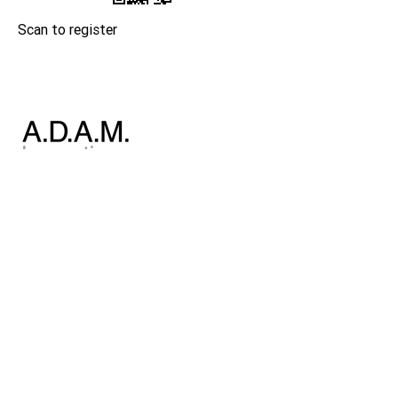
Scan to register
事業内容
GenesisGaia
GenesisPro
GeneLife
新型コロナPCR検査
GeneLink