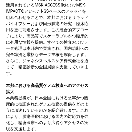
活用されているMSK-ACCESS®およびMSK-
IMPACT®といったNGSベースのアッセイを
組み合わせることで、本邦におけるリキッド
バイオプシーおよび固形腫瘍の研究・臨床応
用を更に前進させます。この統合的アプロー
チにより、高品質でスケーラブルかつ臨床的
に有用な情報を提供。すべての検査およびデ
ータ処理は本邦内で実施され、国内規制への
完全準拠と厳格なデータ主権を確保します。
さらに、ジェネシスヘルスケア株式会社を通
じて、精密診断の全国展開を支援していきま
す。
本邦における高品質ゲノム検査へのアクセス
拡大
本業務提携が、日本全国における堅牢かつ臨
床的に検証されたゲノム検査の提供をどのよ
うに加速しているのかを紹介致します。これ
により、腫瘍医療における国内の対応力を強
化し、精密医療へのより広範なアクセスの実
現を支援します。