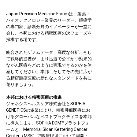
Japan Precision Medicine Forumは、製薬・
バイオテクノロジー業界のリーダー、腫瘍学
の専門家、診断分野のイノベーターが一堂に
会し、本邦における精密医療の次フェーズを
探求する場です。
統合されたゲノムデータ、高度な分析、そし
て戦略的提携が、より迅速で公平かつ効果的
ながん医療をどのように実現できるのかを体
感してください。本邦、そしてその先に広が
る精密腫瘍医療の新たなスタンダードを共に
創りましょう。
本邦における精密医療の推進
ジェネシスヘルスケア株式会社とSOPHiA 
GENETICSの協業により、精密腫瘍医療にお
けるグローバルなベストプラクティスを本邦
に導入します。SOPHiA DDM™プラットフォ
ームと、Memorial Sloan Kettering Cancer 
Center（MSK）で臨床現場において開発・