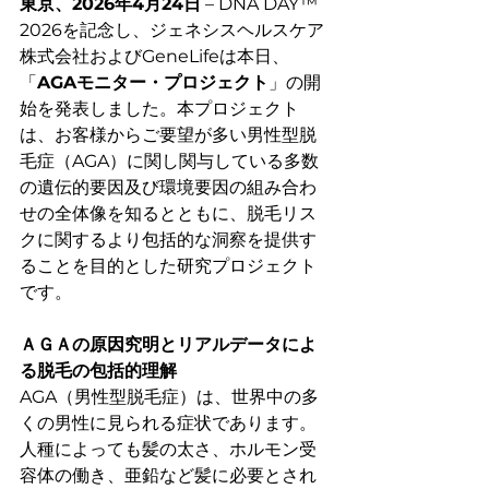
東京、2026年4月24日
 – DNA DAY™ 
2026を記念し、ジェネシスヘルスケア
株式会社およびGeneLifeは本日、
「
AGAモニター・プロジェクト
」の開
始を発表しました。本プロジェクト
は、お客様からご要望が多い男性型脱
毛症（AGA）に関し関与している多数
の遺伝的要因及び環境要因の組み合わ
せの全体像を知るとともに、脱毛リス
クに関するより包括的な洞察を提供す
ることを目的とした研究プロジェクト
です。
ＡＧＡの原因究明とリアルデータによ
る脱毛の包括的理解
AGA（男性型脱毛症）は、世界中の多
くの男性に見られる症状であります。
人種によっても髪の太さ、ホルモン受
容体の働き、亜鉛など髪に必要とされ