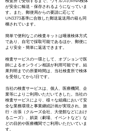
検査所で受領するまで、ウイルスのRNA検体
が安全に輸送・保存されるようになっていま
す。また、郵便局からの要請に応じて
UN3373基準に合致した郵送返送用の箱も同
梱されています。
簡単で便利なこの検査キットは唾液検体方式
であり、自宅で採取可能であるほか、郵便に
より安全・簡単に返送できます。
検査サービスの一環として、オプションで医
師によるオンライン相談が利用可能です。結
果判明までの所要時間は、当社検査所で検体
を受領してから1日です。
当社の検査サービスは、個人、医療機関、企
業等によりご利用いただいてきした。当社の
検査サービスにより、様々な組織において安
全な業務環境と事業継続計画が実現され、旅
行・出張（クルーズ会社、大使館などにおけ
るニーズ）、娯楽（劇場、イベントなど）な
どの目的や医療機関でご利用いただいていま
す。