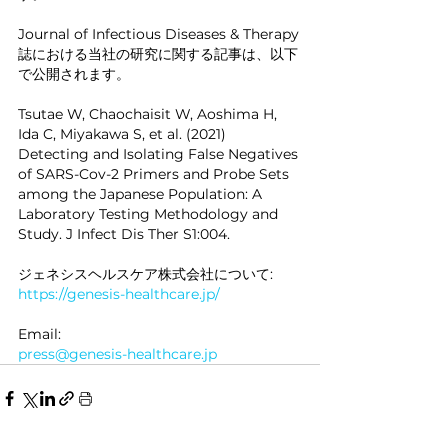
Journal of Infectious Diseases & Therapy
誌における当社の研究に関する記事は、以下
で公開されます。
Tsutae W, Chaochaisit W, Aoshima H, 
Ida C, Miyakawa S, et al. (2021) 
Detecting and Isolating False Negatives 
of SARS-Cov-2 Primers and Probe Sets 
among the Japanese Population: A 
Laboratory Testing Methodology and 
Study. J Infect Dis Ther S1:004.
ジェネシスヘルスケア株式会社について:
https://genesis-healthcare.jp/
Email:
press@genesis-healthcare.jp