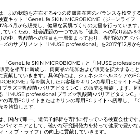
は、肌の状態を左右する4つの皮膚常在菌のバランスを検査す
キット「GeneLife SKIN MICROBIOME（ジーンライ
17年4月から販売し、健康な素肌づくりの支援を行っています
していくため、社会課題の一つである「健康」への取り組みを
りの中、乳酸菌への注目も一層集まっており、専門家のアドバ
のサプリメント「iMUSE professional」を2017年12
neLife SKIN MICROBIOME」と「iMUSE professi
の販売を相互に斡旋し、両商品の認知および販売を拡大するこ
に貢献していきます。具体的には、ジェネシスヘルスケアのE
IN MICROBIOME」等を購入したお客様をキリンの専用ECサイト
ssional プラズマ乳酸菌+バリアビタミンC」の販売を斡旋します
iMUSE professional プラズマ乳酸菌+バリアビタミン
専用ECサイトまたはキリンの専用ECサイトへ誘導し、「GeneL
販売を斡旋します。
は、国内で唯一、遺伝子解析を専門に行っている検査会社です
たパイオニアとして、確かな研究開発力を持って健康で豊かな
ティ・オブ・ライフ）の向上に貢献していきます。