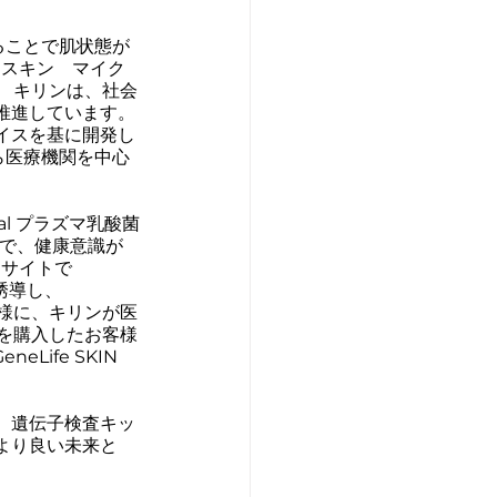
ることで肌状態が
フ　スキン　マイク
。 キリンは、社会
推進しています。
イスを基に開発し
月から医療機関を中心
onal プラズマ乳酸菌
とで、健康意識が
Cサイトで
へ誘導し、
。同様に、キリンが医
C」を購入したお客様
ife SKIN 
。遺伝子検査キッ
より良い未来と