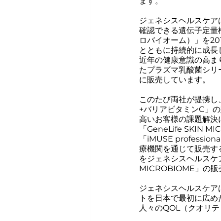
ます。
ジェネシスヘルスケア
確認できる遺伝子定量検査
ロバイオーム）」を20
とともに持続的に成長
近年の健康意識の高ま
たプラズマ乳酸菌シリーズ
に販売しています。
このたび両社が提携し、「Ge
+バリアビタミンC」
高いお客様の課題解決
「GeneLife SK
「iMUSE profe
療機関を通じて販売する「
をジェネシスヘルスケアの
MICROBIOME」の
ジェネシスヘルスケア
トを日本で最初に広め
人々のQOL（クオリ