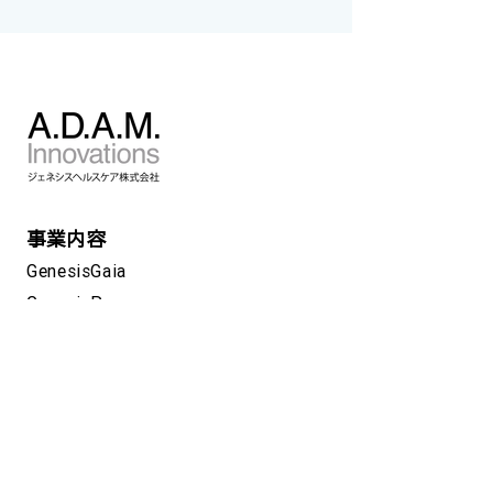
事業内容
GenesisGaia
GenesisPro
GeneLife
新型コロナPCR検査
GeneLink
私たちの科学