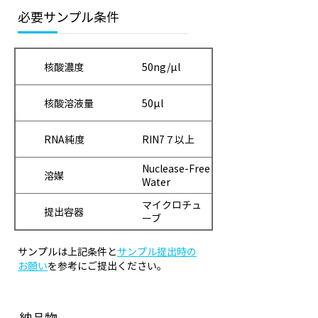
必要サンプル条件
核酸濃度
50ng/μl
核酸溶液量
50μl
RNA純度
RIN7７以上
Nuclease-Free
溶媒
Water
マイクロチュ
提出容器
ーブ
サンプルは上記条件と
サンプル提出時の
お願い
を参考にご提出ください。
納品物