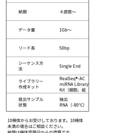
納期
４週間～
データ量
1Gb～
リード長
50bp
シーケンス方
Single End
法
RealSeq®-AC
ライブラリー
miRNA Library
作成キット
Kit（細胞、組
織由来サンプル
提出サンプル
抽出
用） または
状態
RNA（-80℃）
RealSeq®-
Biofluids
Plasma/Serum
10検体からお受けしております。10検体
miRNA Library
未満の場合はご相談ください。
Kit（血漿など
納期は検体受領日からの換算です。