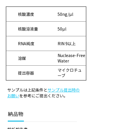
核酸濃度
50ng/μl
核酸溶液量
50μl
RNA純度
RIN 9以上
Nuclease-Free
溶媒
Water
マイクロチュ
提出容器
ーブ
サンプルは上記条件と
サンプル提出時の
お願い
を参考にご提出ください。
納品物