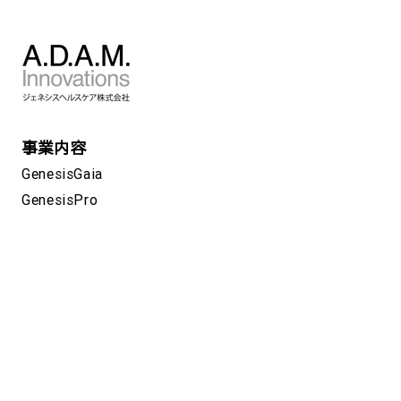
事業内容
GenesisGaia
GenesisPro
GeneLife
新型コロナPCR検査
GeneLink
私たちの科学
企業情報
CSR