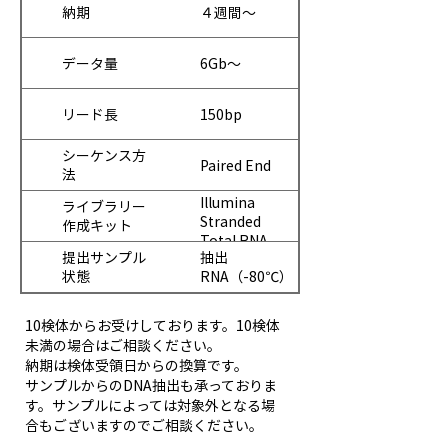
納期
４週間～
データ量
6Gb～
リード長
150bp
シーケンス方
Paired End
法
Illumina
ライブラリー
Stranded
作成キット
Total RNA
提出サンプル
抽出
Prep with
状態
RNA（-80℃）
Ribo-Zero
Plus
10検体からお受けしております。10検体
未満の場合はご相談ください。
納期は検体受領日からの換算です。
サンプルからのDNA抽出も承っておりま
す。サンプルによっては対象外となる場
合もございますのでご相談ください。