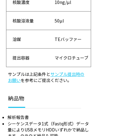
核酸濃度
10ng/μl
核酸溶液量
50μl
溶媒
TEバッファー
提出容器
マイクロチューブ
サンプルは上記条件と
サンプル提出時の
お願い
を参考にご提出ください。
納品物
解析報告書
シーケンスデータ1式（Fastq形式）データ
量によりUSBメモリHDDいずれかで納品し
ます。クラウド納品も可能。